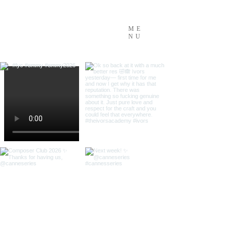
ME
NU